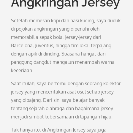
Angkringan Jersey
Setelah memesan kopi dan nasi kucing, saya duduk
di pojokan angkringan yang dipenuhi oleh
memorabilia sepak bola. Jersey-jersey dari
Barcelona, ​​Juventus, hingga tim lokal terpajang
dengan apik di dinding. Suasana hangat dari
panggung dangdut mengalun menambah warna
keceriaan.
Saat itulah, saya bertemu dengan seorang kolektor
jersey yang menceritakan asal-usul setiap jersey
yang dipajang. Dari sini saya belajar banyak
tentang sejarah olahraga dan bagaimana jersey
menjadi simbol kebersamaan di lapangan hijau.
Tak hanya itu, di Angkringan Jersey saya juga