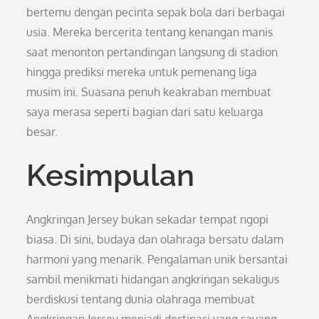
bertemu dengan pecinta sepak bola dari berbagai
usia. Mereka bercerita tentang kenangan manis
saat menonton pertandingan langsung di stadion
hingga prediksi mereka untuk pemenang liga
musim ini. Suasana penuh keakraban membuat
saya merasa seperti bagian dari satu keluarga
besar.
Kesimpulan
Angkringan Jersey bukan sekadar tempat ngopi
biasa. Di sini, budaya dan olahraga bersatu dalam
harmoni yang menarik. Pengalaman unik bersantai
sambil menikmati hidangan angkringan sekaligus
berdiskusi tentang dunia olahraga membuat