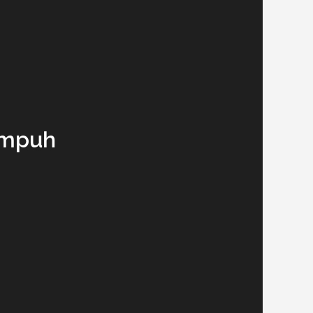
Ampuh