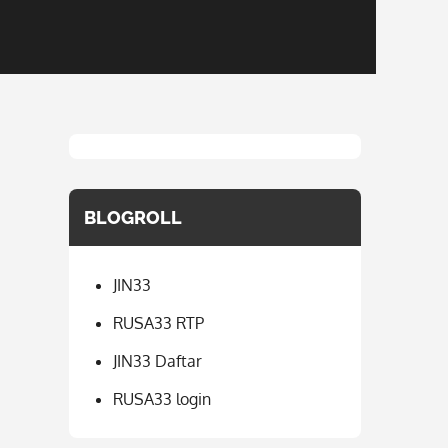
BLOGROLL
JIN33
RUSA33 RTP
JIN33 Daftar
RUSA33 login