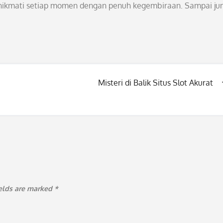
 nikmati setiap momen dengan penuh kegembiraan. Sampai j
Misteri di Balik Situs Slot Akurat
ields are marked
*