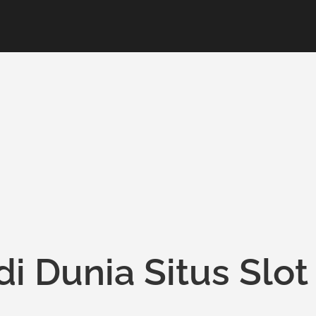
i Dunia Situs Slot