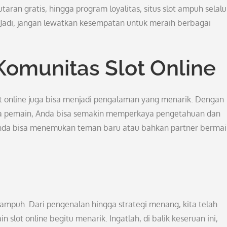
aran gratis, hingga program loyalitas, situs slot ampuh selalu
Jadi, jangan lewatkan kesempatan untuk meraih berbagai
omunitas Slot Online
t online juga bisa menjadi pengalaman yang menarik. Dengan
ama pemain, Anda bisa semakin memperkaya pengetahuan dan
i Anda bisa menemukan teman baru atau bahkan partner berma
ot ampuh. Dari pengenalan hingga strategi menang, kita telah
lot online begitu menarik. Ingatlah, di balik keseruan ini,