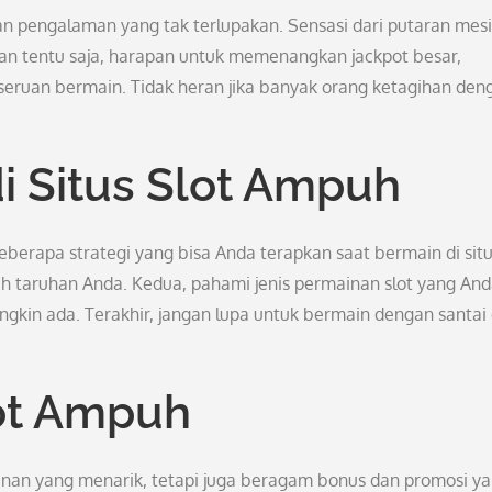
an pengalaman yang tak terlupakan. Sensasi dari putaran mes
an tentu saja, harapan untuk memenangkan jackpot besar,
seruan bermain. Tidak heran jika banyak orang ketagihan den
i Situs Slot Ampuh
rapa strategi yang bisa Anda terapkan saat bermain di situs
h taruhan Anda. Kedua, pahami jenis permainan slot yang An
kin ada. Terakhir, jangan lupa untuk bermain dengan santai
lot Ampuh
nan yang menarik, tetapi juga beragam bonus dan promosi y