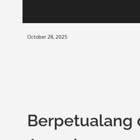
Posted
October 28, 2025
on
Berpetualang d