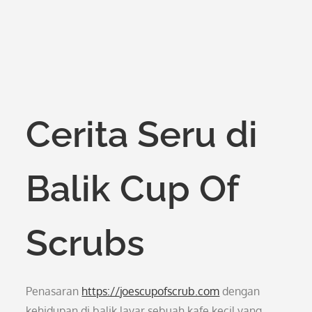
Cerita Seru di
Balik Cup Of
Scrubs
Penasaran
https://joescupofscrub.com
dengan
kehidupan di balik layar sebuah kafe kecil yang