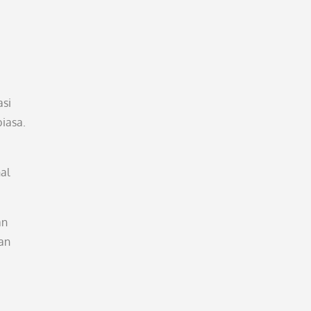
asi
iasa.
al
an
an