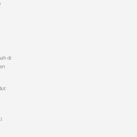
h
mah di
tan
dut
i