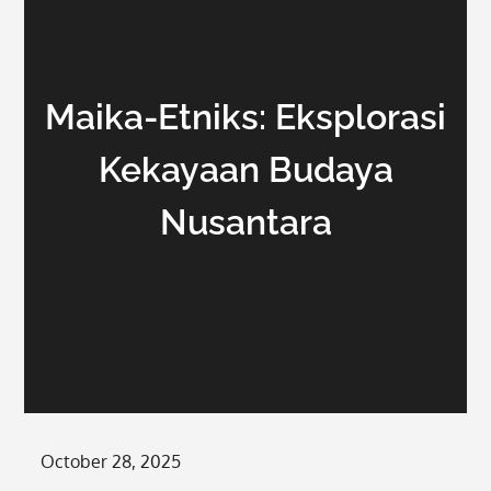
Maika-Etniks: Eksplorasi
Kekayaan Budaya
Nusantara
Posted
October 28, 2025