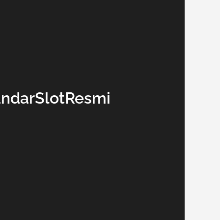
andarSlotResmi