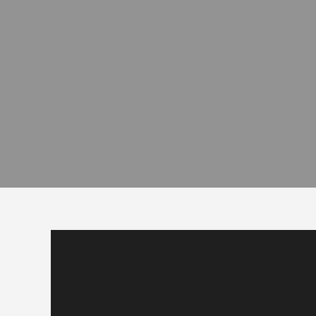
Skip
to
content