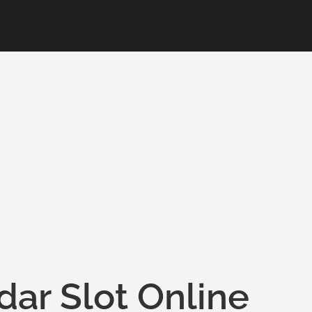
ar Slot Online