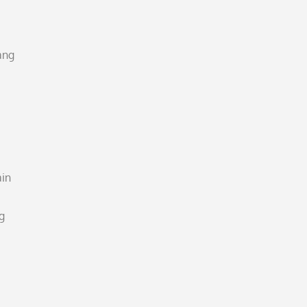
ang
ain
,
g