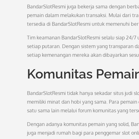
BandarSlotResmi juga bekerja sama dengan ber
pemain dalam melakukan transaksi. Mulai dari tr
tersedia di BandarSlotResmi untuk memenuhi be
Tim keamanan BandarSlotResmi selalu siap 24/7 
setiap putaran. Dengan sistem yang transparan 
setiap kemenangan mereka akan dibayarkan sesua
Komunitas Pemai
BandarSlotResmi tidak hanya sekadar situs judi s
memiliki minat dan hobi yang sama. Para pemain 
satu sama lain melalui forum komunitas yang tersed
Dengan adanya komunitas pemain yang solid, Band
juga menjadi rumah bagi para penggemar slot onl