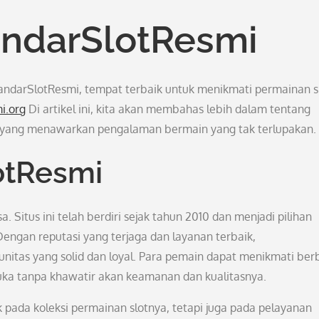
andarSlotResmi
andarSlotResmi, tempat terbaik untuk menikmati permainan s
i.org
Di artikel ini, kita akan membahas lebih dalam tentang
aya yang menawarkan pengalaman bermain yang tak terlupakan.
otResmi
 Situs ini telah berdiri sejak tahun 2010 dan menjadi pilihan
 Dengan reputasi yang terjaga dan layanan terbaik,
itas yang solid dan loyal. Para pemain dapat menikmati ber
muka tanpa khawatir akan keamanan dan kualitasnya.
 pada koleksi permainan slotnya, tetapi juga pada pelayanan