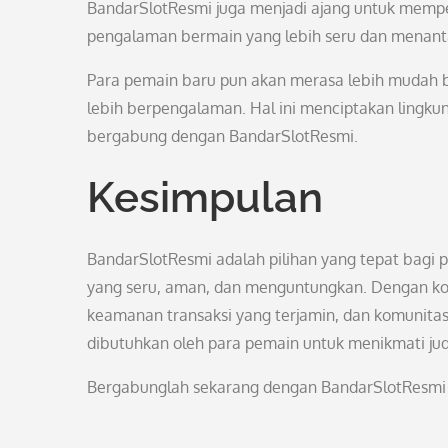
BandarSlotResmi juga menjadi ajang untuk mempe
pengalaman bermain yang lebih seru dan menant
Para pemain baru pun akan merasa lebih mudah 
lebih berpengalaman. Hal ini menciptakan lingk
bergabung dengan BandarSlotResmi.
Kesimpulan
BandarSlotResmi adalah pilihan yang tepat bagi 
yang seru, aman, dan menguntungkan. Dengan kole
keamanan transaksi yang terjamin, dan komunita
dibutuhkan oleh para pemain untuk menikmati judi
Bergabunglah sekarang dengan BandarSlotResmi d