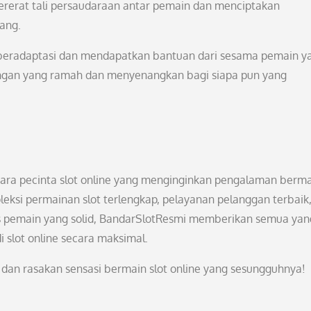
rerat tali persaudaraan antar pemain dan menciptakan
ang.
beradaptasi dan mendapatkan bantuan dari sesama pemain y
ungan yang ramah dan menyenangkan bagi siapa pun yang
para pecinta slot online yang menginginkan pengalaman berm
ksi permainan slot terlengkap, pelayanan pelanggan terbaik
s pemain yang solid, BandarSlotResmi memberikan semua yan
 slot online secara maksimal.
an rasakan sensasi bermain slot online yang sesungguhnya!