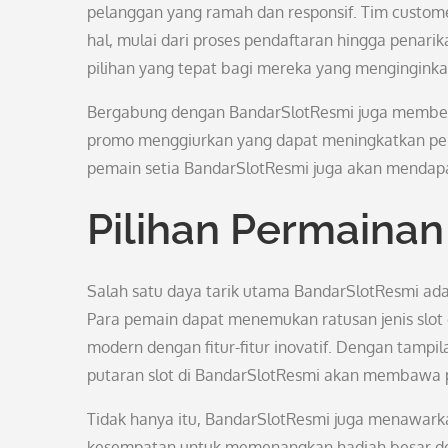
pelanggan yang ramah dan responsif. Tim custom
hal, mulai dari proses pendaftaran hingga penar
pilihan yang tepat bagi mereka yang mengingink
Bergabung dengan BandarSlotResmi juga member
promo menggiurkan yang dapat meningkatkan pel
pemain setia BandarSlotResmi juga akan mendapatk
Pilihan Permainan
Salah satu daya tarik utama BandarSlotResmi adal
Para pemain dapat menemukan ratusan jenis slot d
modern dengan fitur-fitur inovatif. Dengan tamp
putaran slot di BandarSlotResmi akan membawa 
Tidak hanya itu, BandarSlotResmi juga menawarka
kesempatan untuk memenangkan hadiah besar deng