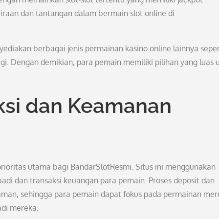
raan dan tantangan dalam bermain slot online di
ediakan berbagai jenis permainan kasino online lainnya seper
agi. Dengan demikian, para pemain memiliki pilihan yang luas 
ksi dan Keamanan
ritas utama bagi BandarSlotResmi. Situs ini menggunakan
ibadi dan transaksi keuangan para pemain. Proses deposit dan
 aman, sehingga para pemain dapat fokus pada permainan mer
adi mereka.