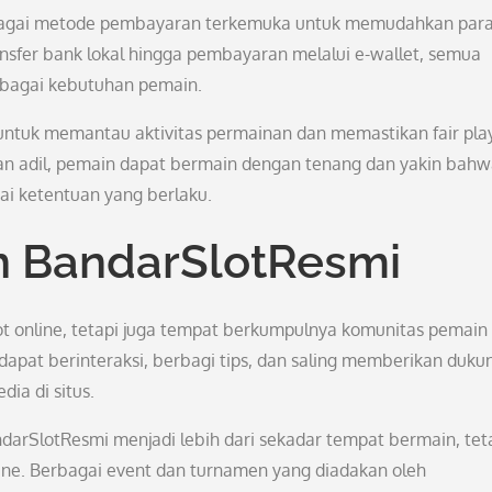
bagai metode pembayaran terkemuka untuk memudahkan par
ansfer bank lokal hingga pembayaran melalui e-wallet, semua
rbagai kebutuhan pemain.
untuk memantau aktivitas permainan dan memastikan fair play
dan adil, pemain dapat bermain dengan tenang dan yakin bah
i ketentuan yang berlaku.
n BandarSlotResmi
lot online, tetapi juga tempat berkumpulnya komunitas pemain
dapat berinteraksi, berbagi tips, dan saling memberikan duku
ia di situs.
arSlotResmi menjadi lebih dari sekadar tempat bermain, tet
ine. Berbagai event dan turnamen yang diadakan oleh