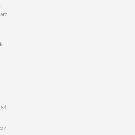
n
alam
uk
nal
kan