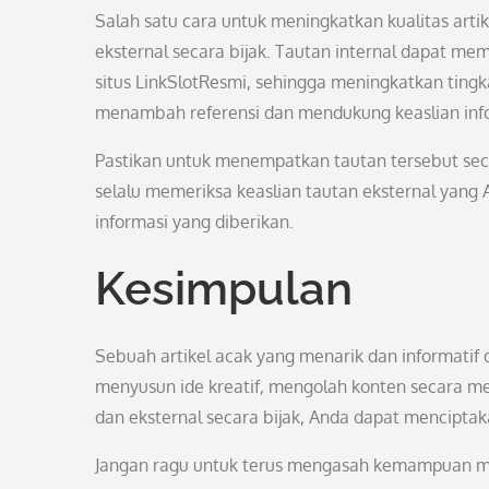
Salah satu cara untuk meningkatkan kualitas art
eksternal secara bijak. Tautan internal dapat
situs LinkSlotResmi, sehingga meningkatkan tingk
menambah referensi dan mendukung keaslian infor
Pastikan untuk menempatkan tautan tersebut seca
selalu memeriksa keaslian tautan eksternal ya
informasi yang diberikan.
Kesimpulan
Sebuah artikel acak yang menarik dan informati
menyusun ide kreatif, mengolah konten secara m
dan eksternal secara bijak, Anda dapat menciptaka
Jangan ragu untuk terus mengasah kemampuan men