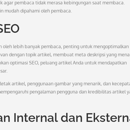
baik agar pembaca tidak merasa kebingungan saat membaca.
akin mudah dipahami oleh pembaca.
SEO
an oleh lebih banyak pembaca, penting untuk mengoptimalkan
van dengan topik artikel, membuat meta deskripsi yang menar
kan optimasi SEO, peluang artikel Anda untuk mendapatkan
sar.
a letak artikel, penggunaan gambar yang menarik, dan kecepat
empengaruhi pengalaman pengguna dan kredibilitas artikel 
 Internal dan Ekstern