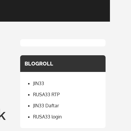
BLOGROLL
JIN33
RUSA33 RTP
JIN33 Daftar
k
RUSA33 login