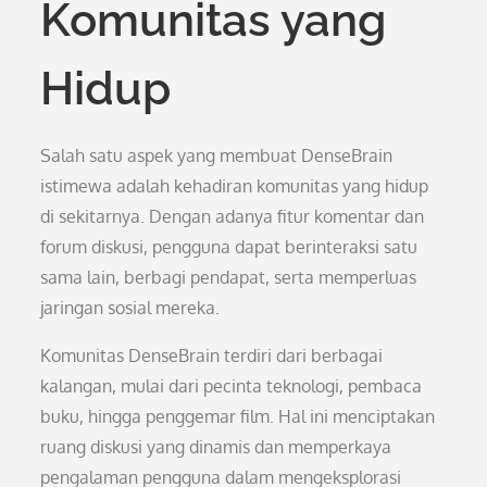
Komunitas yang
Hidup
Salah satu aspek yang membuat DenseBrain
istimewa adalah kehadiran komunitas yang hidup
di sekitarnya. Dengan adanya fitur komentar dan
forum diskusi, pengguna dapat berinteraksi satu
sama lain, berbagi pendapat, serta memperluas
jaringan sosial mereka.
Komunitas DenseBrain terdiri dari berbagai
kalangan, mulai dari pecinta teknologi, pembaca
buku, hingga penggemar film. Hal ini menciptakan
ruang diskusi yang dinamis dan memperkaya
pengalaman pengguna dalam mengeksplorasi