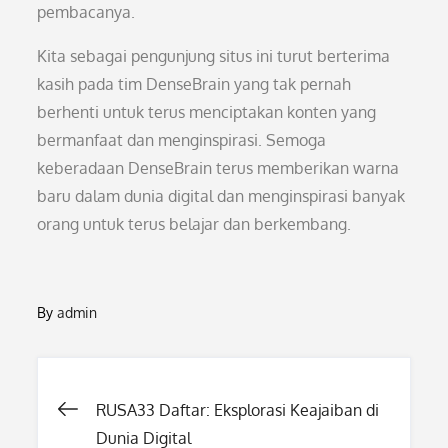
pembacanya.
Kita sebagai pengunjung situs ini turut berterima
kasih pada tim DenseBrain yang tak pernah
berhenti untuk terus menciptakan konten yang
bermanfaat dan menginspirasi. Semoga
keberadaan DenseBrain terus memberikan warna
baru dalam dunia digital dan menginspirasi banyak
orang untuk terus belajar dan berkembang.
By
admin
Post
RUSA33 Daftar: Eksplorasi Keajaiban di
Dunia Digital