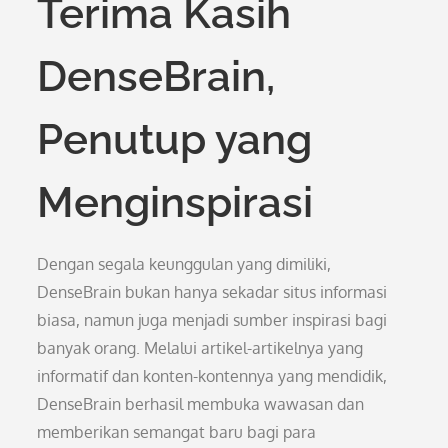
Terima Kasih
DenseBrain,
Penutup yang
Menginspirasi
Dengan segala keunggulan yang dimiliki,
DenseBrain bukan hanya sekadar situs informasi
biasa, namun juga menjadi sumber inspirasi bagi
banyak orang. Melalui artikel-artikelnya yang
informatif dan konten-kontennya yang mendidik,
DenseBrain berhasil membuka wawasan dan
memberikan semangat baru bagi para