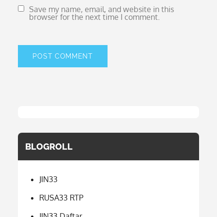
Save my name, email, and website in this
browser for the next time I comment.
BLOGROLL
JIN33
RUSA33 RTP
JIN33 Daftar