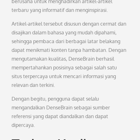
berusaha untuk menghadirkan artikel-artikel
terbaru yang informatif dan menginspirasi.
Artikel-artikel tersebut disusun dengan cermat dan
disajikan dalam bahasa yang mudah dipahami,
sehingga pembaca dari berbagai latar belakang
dapat menikmati konten tanpa hambatan. Dengan
mengutamakan kualitas, DenseBrain berhasil
mempertahankan posisinya sebagai salah satu
situs terpercaya untuk mencari informasi yang
relevan dan terkini.
Dengan begitu, pengguna dapat selalu
mengandalkan DenseBrain sebagai sumber
referensi yang dapat diandalkan dan dapat
dipercaya.