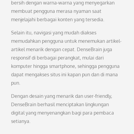
bersih dengan warna-warna yang menyegarkan
membuat pengguna merasa nyaman saat
menjelajahi berbagai konten yang tersedia.
Selain itu, navigasi yang mudah diakses
memudahkan pengguna untuk menemukan artikel-
artikel menarik dengan cepat. DenseBrain juga
responsif di berbagai perangkat, mulai dari
komputer hingga smartphone, sehingga pengguna
dapat mengakses situs ini kapan pun dan di mana
pun.
Dengan desain yang menarik dan user-friendly,
DenseBrain berhasil menciptakan lingkungan
digital yang menyenangkan bagi para pembaca
setianya.