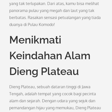
yang tak terlupakan. Dari atas, kamu bisa melihat
panorama pulau yang megah dan laut yang tak
berbatas. Rasakan sensasi petualangan yang tiada
duanya di Pulau Komodo!
Menikmati
Keindahan Alam
Dieng Plateau
Dieng Plateau, sebuah dataran tinggi di Jawa
Tengah, adalah tempat yang cocok bagi pecinta
alam dan sejarah. Dengan udara yang sejuk dan
pemandangan hijau yang memukau, Dieng Plateau