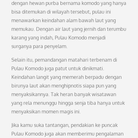
dengan hewan purba bernama komodo yang hanya
bisa ditemukan di wilayah tersebut, pulau ini
menawarkan keindahan alam bawah laut yang
memukau. Dengan air laut yang jernih dan terumbu
karang yang indah, Pulau Komodo menjadi
surganya para penyelam.
Selain itu, pemandangan matahari terbenam di
Pulau Komodo juga patut untuk dinikmati.
Keindahan langit yang memerah berpadu dengan
birunya laut akan menghipnotis siapa pun yang
menyaksikannya. Tak heran banyak wisatawan
yang rela menunggu hingga senja tiba hanya untuk
menyaksikan momen magis ini.
Jika kamu suka tantangan, pendakian ke puncak
Pulau Komodo juga akan memberimu pengalaman