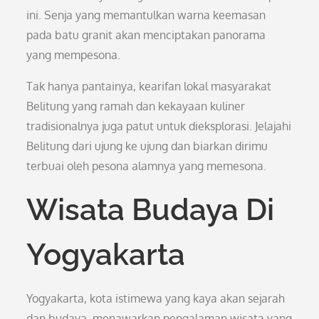
ini. Senja yang memantulkan warna keemasan
pada batu granit akan menciptakan panorama
yang mempesona.
Tak hanya pantainya, kearifan lokal masyarakat
Belitung yang ramah dan kekayaan kuliner
tradisionalnya juga patut untuk dieksplorasi. Jelajahi
Belitung dari ujung ke ujung dan biarkan dirimu
terbuai oleh pesona alamnya yang memesona.
Wisata Budaya Di
Yogyakarta
Yogyakarta, kota istimewa yang kaya akan sejarah
dan budaya, menawarkan pengalaman wisata yang