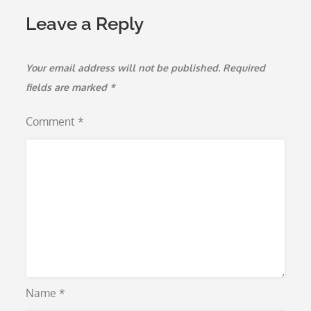
Leave a Reply
Your email address will not be published.
Required
fields are marked
*
Comment
*
Name
*