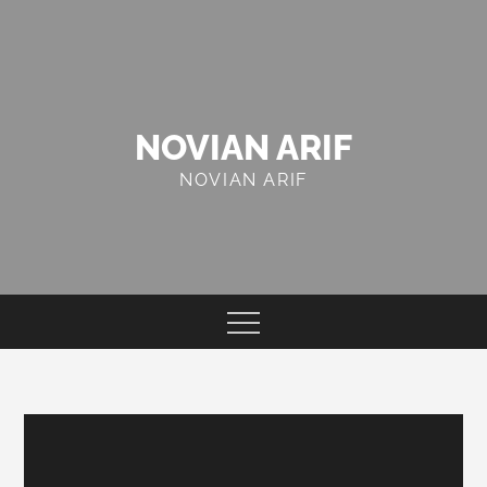
Skip
to
content
NOVIAN ARIF
NOVIAN ARIF