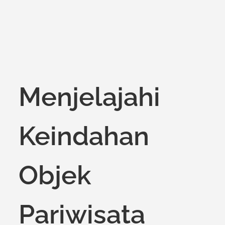
Menjelajahi
Keindahan
Objek
Pariwisata