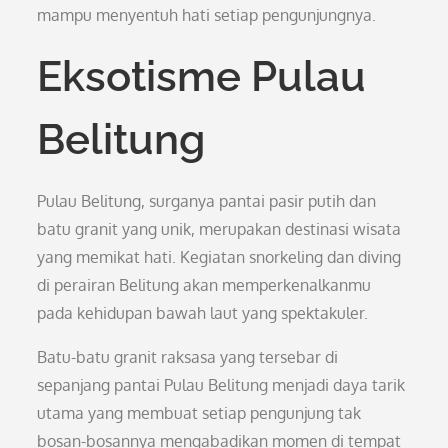
mampu menyentuh hati setiap pengunjungnya.
Eksotisme Pulau
Belitung
Pulau Belitung, surganya pantai pasir putih dan
batu granit yang unik, merupakan destinasi wisata
yang memikat hati. Kegiatan snorkeling dan diving
di perairan Belitung akan memperkenalkanmu
pada kehidupan bawah laut yang spektakuler.
Batu-batu granit raksasa yang tersebar di
sepanjang pantai Pulau Belitung menjadi daya tarik
utama yang membuat setiap pengunjung tak
bosan-bosannya mengabadikan momen di tempat