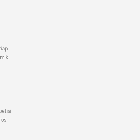
tiap
emik
etisi
rus