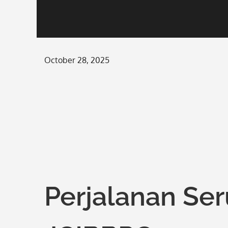
Posted
October 28, 2025
on
Perjalanan Se