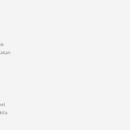
uk
 akan
kel
kita