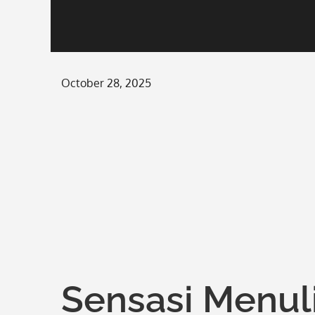
Posted
October 28, 2025
on
Sensasi Menul