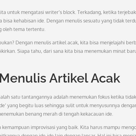
ta untuk mengatasi writer’s block. Terkadang, ketika terjebak
a bisa kehabisan ide. Dengan menulis sesuatu yang tidak terd
g oleh tema tertentu.
kan? Dengan menulis artikel acak, kita bisa menjelajahi ber
ikirkan. Siapa tahu, dari sana kita bisa menemukan minat bar
enulis Artikel Acak
 Salah satu tantangannya adalah menemukan fokus ketika tida
 ide’ yang begitu luas sehingga sulit untuk menyusunnya denga
m menemukan benang merah di tengah kekacauan ide.
kan kemampuan improvisasi yang baik. Kita harus mampu meng
tkannya dengan ide-ide lain dengan lancar. Hal ini bisa menja