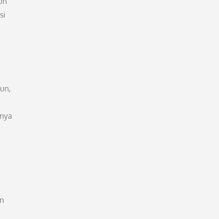
un
si
mun,
mnya
an