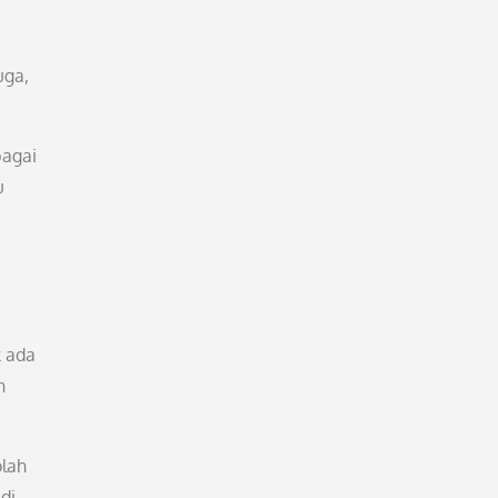
uga,
bagai
u
k ada
n
olah
di