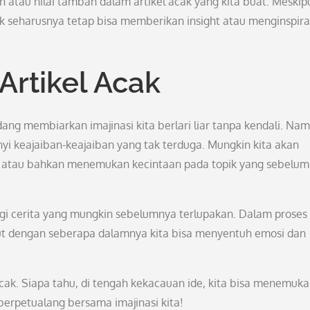
 atau nilai tambah dalam artikel acak yang kita buat. Meskip
baik seharusnya tetap bisa memberikan insight atau menginspira
 Artikel Acak
edang membiarkan imajinasi kita berlari liar tanpa kendali. Na
yi keajaiban-keajaiban yang tak terduga. Mungkin kita akan
, atau bahkan menemukan kecintaan pada topik yang sebelu
bagi cerita yang mungkin sebelumnya terlupakan. Dalam proses
jut dengan seberapa dalamnya kita bisa menyentuh emosi dan
acak. Siapa tahu, di tengah kekacauan ide, kita bisa menemuk
berpetualang bersama imajinasi kita!