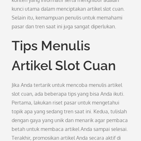
konten yang informatif serta menghibur adalah
kunci utama dalam menciptakan artikel slot cuan.
Selain itu, kemampuan penulis untuk memahami
pasar dan tren saat ini juga sangat diperlukan.
Tips Menulis
Artikel Slot Cuan
Jika Anda tertarik untuk mencoba menulis artikel
slot cuan, ada beberapa tips yang bisa Anda ikuti.
Pertama, lakukan riset pasar untuk mengetahui
topik apa yang sedang tren saat ini. Kedua, tulislah
dengan gaya yang unik dan menarik agar pembaca
betah untuk membaca artikel Anda sampai selesai.
Terakhir, promosikan artikel Anda secara aktif di