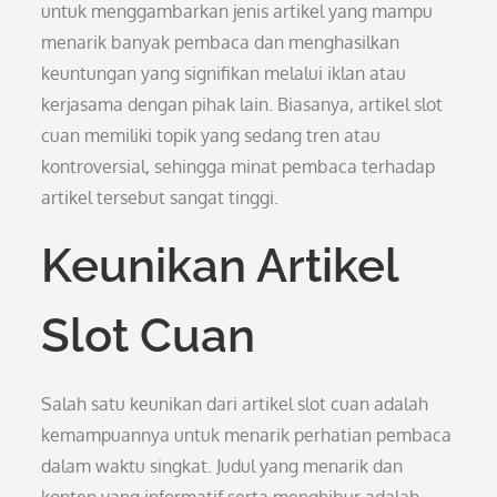
untuk menggambarkan jenis artikel yang mampu
menarik banyak pembaca dan menghasilkan
keuntungan yang signifikan melalui iklan atau
kerjasama dengan pihak lain. Biasanya, artikel slot
cuan memiliki topik yang sedang tren atau
kontroversial, sehingga minat pembaca terhadap
artikel tersebut sangat tinggi.
Keunikan Artikel
Slot Cuan
Salah satu keunikan dari artikel slot cuan adalah
kemampuannya untuk menarik perhatian pembaca
dalam waktu singkat. Judul yang menarik dan