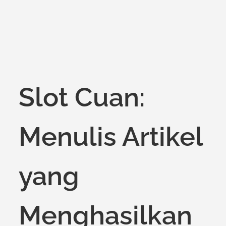
Slot Cuan:
Menulis Artikel
yang
Menghasilkan