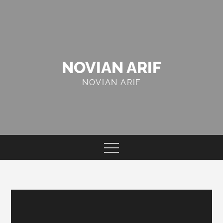
Skip
to
content
NOVIAN ARIF
NOVIAN ARIF