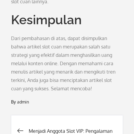
slot cuan lainnya.
Kesimpulan
Dari pembahasan di atas, dapat disimpulkan
bahwa artikel slot cuan merupakan salah satu
strategi yang efektif dalam menghasilkan uang
melalui konten online. Dengan memahami cara
menulis artikel yang menarik dan mengikuti tren
terkini, Anda juga bisa menciptakan artikel slot
cuan yang sukses. Selamat mencoba!
By
admin
Post
Menjadi Anggota Slot VIP: Pengalaman