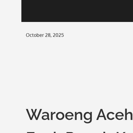
Posted
October 28, 2025
on
Waroeng Aceh