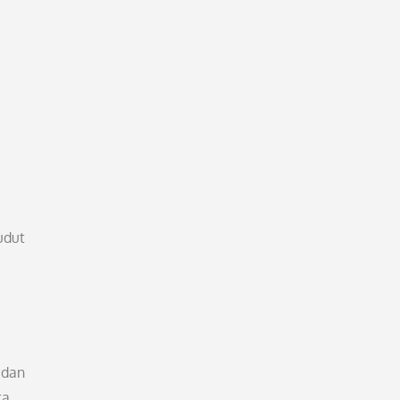
udut
 dan
ta