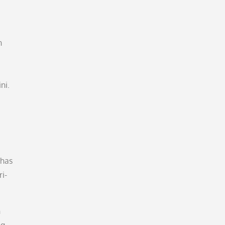
n
ni.
khas
i-
n