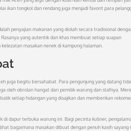
a mie Aceh yang legit dengan kuah kari kental dan rempah ya
ulai ikan tongkol dan rendang juga menjadi favorit para pelan
ah penyajian makanan yang diolah secara tradisional denga
Rasanya yang autentik dan khas membuat setiap suapan
n kelezatan masakan nenek di kampung halaman.
bat
ceh juga begitu bersahabat. Para pengunjung yang datang tid
juga oleh obrolan hangat dari pemilik warung dan stafnya. Mer
 balik setiap hidangan yang disajikan dan memberikan rekome
di dapur terbuka warung ini. Bagi pecinta kuliner, pengalama
 Melihat bagaimana masakan dibuat dengan penuh kasih sayang