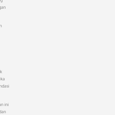
ng
ggan
n
ak
eka
ndasi
n ini
 dan